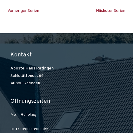
e
t
u
e
←
Vorheriger Serien
Nächster Serien
→
n
n
d
-
A
N
n
a
s
v
Kontakt
i
i
c
g
ApostelHaus Ratingen
h
a
Sohlstättenstr. 66
t
t
40880 Ratingen
e
i
n
o
,
n
Öffnungszeiten
N
a
Mo Ruhetag
v
i
Di-Fr 10:00-13:00 Uhr