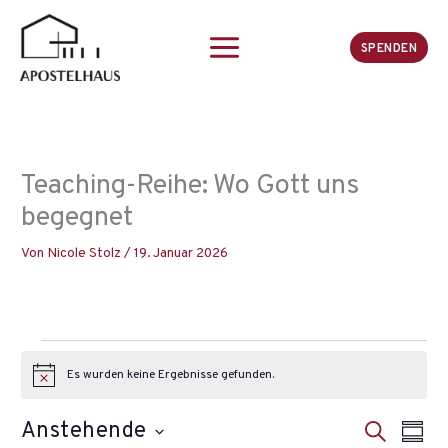
Zum
Inhalt
SPENDEN
springen
Teaching-Reihe: Wo Gott uns
begegnet
Von
Nicole Stolz
/
19. Januar 2026
Veranstaltungen
Es wurden keine Ergebnisse gefunden.
H
i
n
Anstehende
V
S
V
w
Z
e