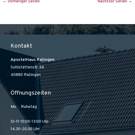
s
v
←
Vorheriger Serien
Nächster Serien
→
i
i
c
g
h
a
t
t
e
i
Kontakt
n
o
,
n
ApostelHaus Ratingen
N
Sohlstättenstr. 66
a
40880 Ratingen
v
i
g
Öffnungszeiten
a
t
Mo Ruhetag
i
o
Di-Fr 10:00-13:00 Uhr
n
14.30-20.00 Uhr