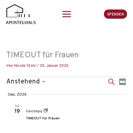
Zum
Inhalt
SPENDEN
springen
TIMEOUT für Frauen
Von
Nicole Stolz
/
25. Januar 2026
Veranstaltungen
Anstehend
V
S
V
Z
U
e
e
U
D
C
Sep. 2026
r
S
r
a
H
A
a
a
E
t
SA.
M
19
n
n
Ganztägig
u
M
s
s
TIMEOUT für Frauen
E
m
t
N
t
a
F
a
a