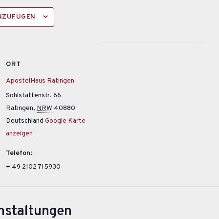
INZUFÜGEN
ORT
ApostelHaus Ratingen
Sohlstättenstr. 66
Ratingen
,
NRW
40880
Deutschland
Google Karte
anzeigen
Telefon:
+ 49 2102 715930
nstaltungen