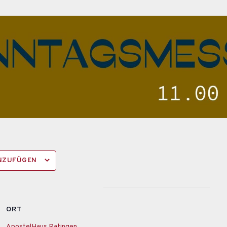
INZUFÜGEN
ORT
ApostelHaus Ratingen