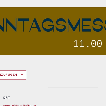
INZUFÜGEN
ORT
ApostelHaus Ratingen