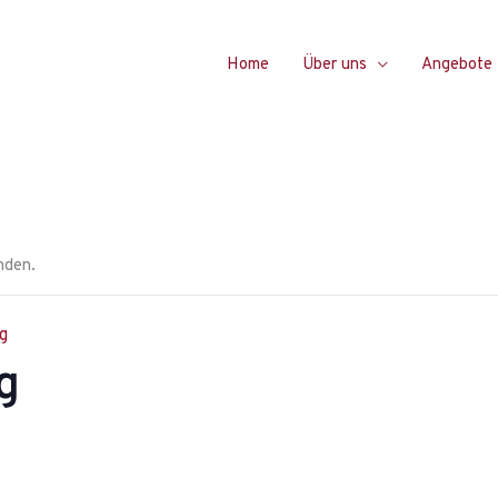
Home
Über uns
Angebote
nden.
g
g