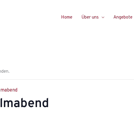
Home
Über uns
Angebote
nden.
lmabend
ilmabend