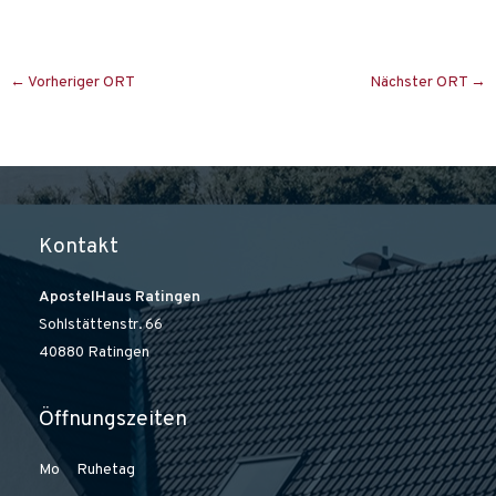
e
n
.
←
Vorheriger ORT
Nächster ORT
→
Kontakt
ApostelHaus Ratingen
Sohlstättenstr. 66
40880 Ratingen
Öffnungszeiten
Mo Ruhetag