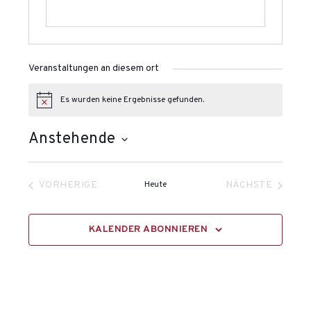
Veranstaltungen an diesem ort
Es wurden keine Ergebnisse gefunden.
H
i
n
Anstehende
w
e
D
i
s
a
VORHERIGE
Heute
NÄCHSTE
t
VERANSTALTUNGEN
VERANSTAL
u
m
KALENDER ABONNIEREN
w
ä
h
l