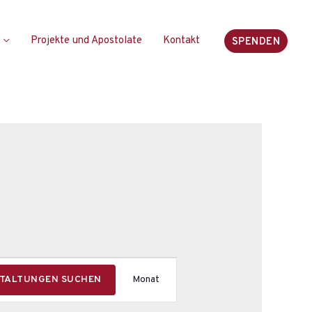
Projekte und Apostolate
Kontakt
SPENDEN
V
TALTUNGEN SUCHEN
Monat
e
r