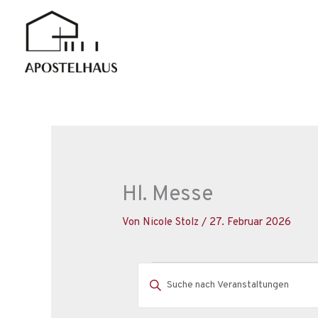
Zum
Inhalt
springen
Hl. Messe
Von
Nicole Stolz
/
27. Februar 2026
Veranstaltungen
V
B
e
i
r