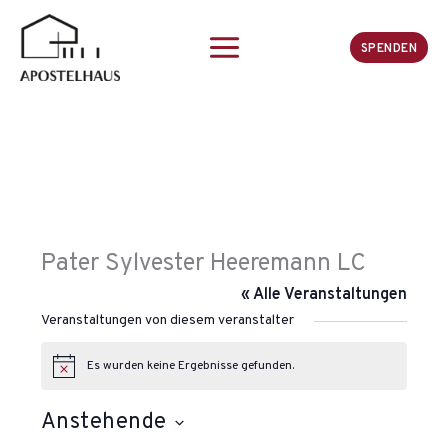
Zum
Inhalt
SPENDEN
springen
Pater Sylvester Heeremann LC
« Alle Veranstaltungen
Veranstaltungen von diesem veranstalter
Es wurden keine Ergebnisse gefunden.
H
i
n
Anstehende
w
e