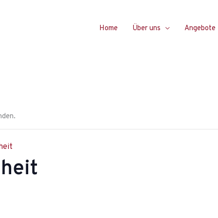
Home
Über uns
Angebote
nden.
heit
heit